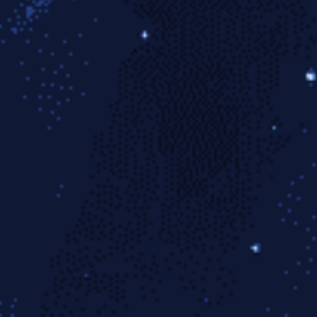
热火与比尔经纪团队接触詹姆斯或将仅剩底薪
的传闻引发关注
2026-07-27
13 次阅读
精选
林书豪分析下赛季NBA形势马刺夺冠热门雷霆
健康依然具威胁
2026-07-24
20 次阅读