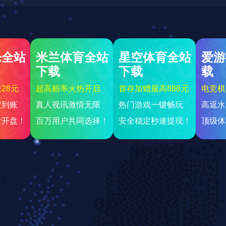
莫雷托透露帕莱斯特拉加盟国米进展经纪人与
俱乐部今日洽谈
2026-07-31
9 次阅读
精选