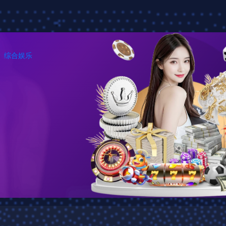
App下载
公司介绍
体育看点
精选
国缘杯公益篮球赛圆满落幕携手河海共筑温暖
梦想
2026-08-06
4 次阅读