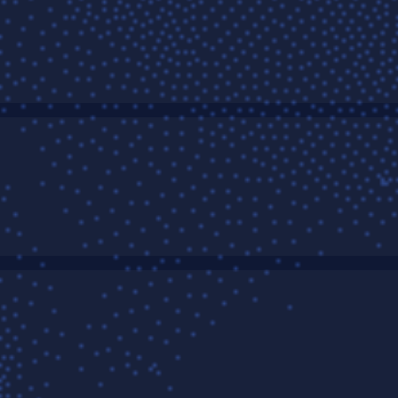
精选
火箭欲引进杰伦布朗或送出小贾谢泼德及太阳
首轮签作为交易筹码
2026-08-03
9 次阅读
精选