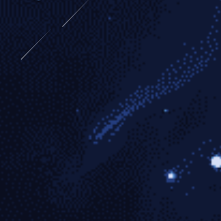
精选
追梦JR总决赛神操作超越福克斯直接影响系列
赛走向
2026-07-22
15 次阅读
精选