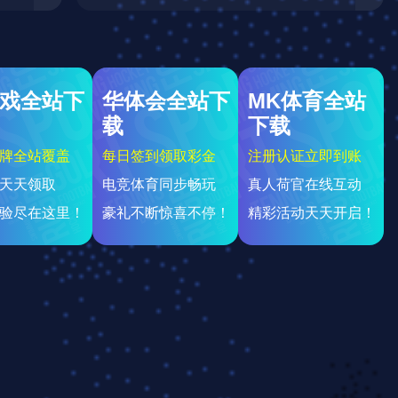
巴萨有望引进阿德耶米拉什福德转会前景不明
朗
2026-07-30
11 次阅读
精选