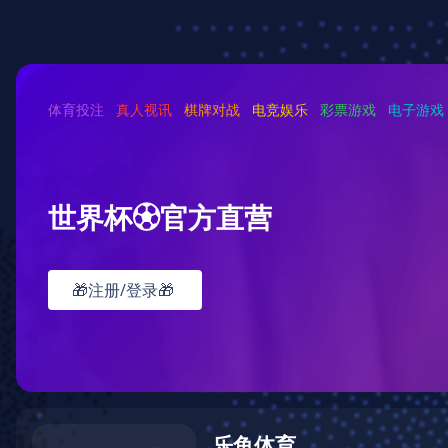
首页
体育看点
精选
波蒂斯点评马刺下半场表现不佳文班关键罚球
失误致球队崩盘
2026-08-07
1 次阅读