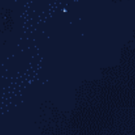
尤文图斯转向维拉门将马丁内斯以填补阿利松
追逐失败的空缺
2026-07-26
18 次阅读
精选
热刺即将签下M费创队史纪录德泽尔比成功说
服球员加盟
2026-07-23
15 次阅读