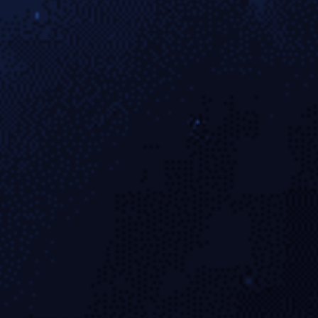
安德森世界杯表现出色即将接受曼城体检期待
新篇章
2026-07-13
20 次阅读
精选
哈登季后赛对福斯特执法战绩惨淡但首轮逆袭
猛龙G5成功逆转
2026-07-10
23 次阅读