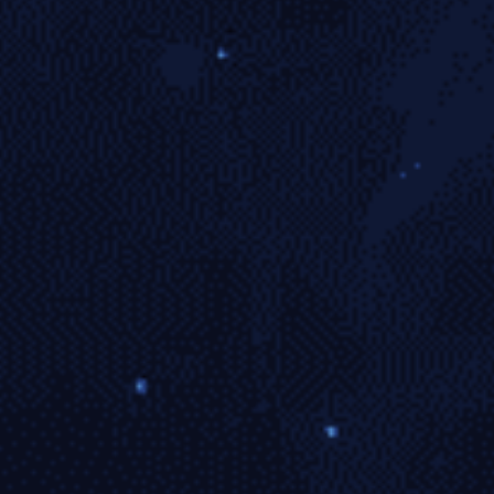
精选
卡拉格分析阿森纳回暖原因赖斯后撤更适合6号
位超越苏维门迪
2026-07-09
28 次阅读
精选