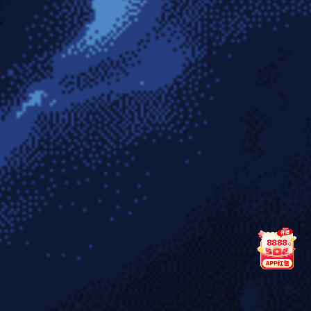
乌兹队医称中超球员实力与名气俱佳不解卡帅
为何在意大利未获认可
2026-07-16
17 次阅读
精选