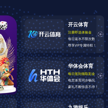
注册入口
精选
坎迪感叹抽到海地球衣运气差罗伯逊表示防守
表现令人满意
2026-08-05
7 次阅读