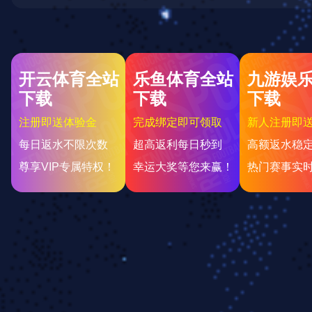
湖媒警告佩林卡若不积极行动东契奇可能会离
开湖人队
2026-08-01
9 次阅读
精选