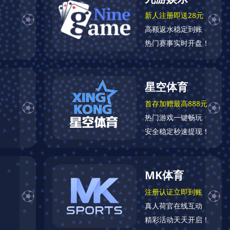
精选
梅西能否打破方丹单届13球纪录四场比赛已进
7球挑战在即
2026-08-02
8 次阅读
精选