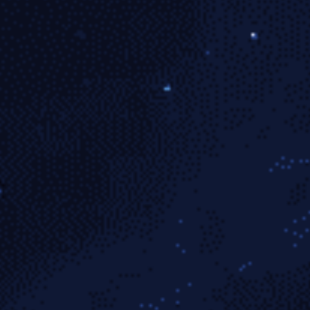
卡特盛赞哈珀连续得分能力称其为球队永恒第
一选择的最佳终结点
2026-07-19
14 次阅读
精选